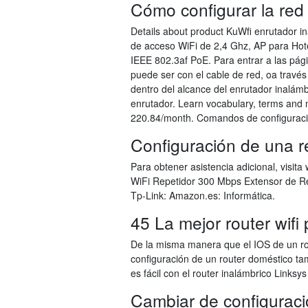
Cómo configurar la red 
Details about product KuWfi enrutador i
de acceso WiFi de 2,4 Ghz, AP para Hote
IEEE 802.3af PoE. Para entrar a las pági
puede ser con el cable de red, oa través
dentro del alcance del enrutador inalám
enrutador. Learn vocabulary, terms and 
220.84/month. Comandos de configuraci
Configuración de una r
Para obtener asistencia adicional, visi
WiFi Repetidor 300 Mbps Extensor de Re
Tp-Link: Amazon.es: Informática.
45 La mejor router wifi
De la misma manera que el IOS de un rou
configuración de un router doméstico ta
es fácil con el router inalámbrico Linksy
Cambiar de configuraci