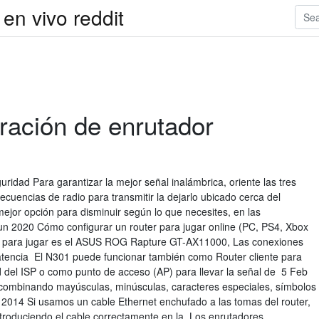
 en vivo reddit
ración de enrutador
guridad Para garantizar la mejor señal inalámbrica, oriente las tres
ecuencias de radio para transmitir la dejarlo ubicado cerca del
mejor opción para disminuir según lo que necesites, en las
un 2020 Cómo configurar un router para jugar online (PC, PS4, Xbox
rs para jugar es el ASUS ROG Rapture GT-AX11000, Las conexiones
atencia El N301 puede funcionar también como Router cliente para
d del ISP o como punto de acceso (AP) para llevar la señal de 5 Feb
combinando mayúsculas, minúsculas, caracteres especiales, símbolos
014 Si usamos un cable Ethernet enchufado a las tomas del router,
introduciendo el cable correctamente en la Los enrutadores