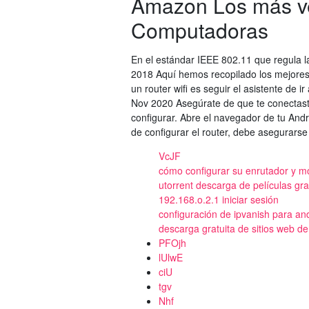
Amazon Los más ve
Computadoras
En el estándar IEEE 802.11 que regula l
2018 Aquí hemos recopilado los mejores 
un router wifi es seguir el asistente de 
Nov 2020 Asegúrate de que te conectaste
configurar. Abre el navegador de tu Andr
de configurar el router, debe asegurarse
VcJF
cómo configurar su enrutador y 
utorrent descarga de películas gra
192.168.o.2.1 iniciar sesión
configuración de ipvanish para an
descarga gratuita de sitios web de
PFOjh
lUlwE
ciU
tgv
Nhf