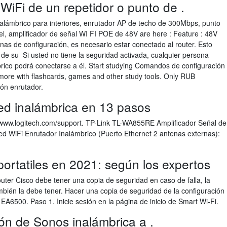
WiFi de un repetidor o punto de .
nalámbrico para interiores, enrutador AP de techo de 300Mbps, punto
l, amplificador de señal WI FI POE de 48V are here : Feature : 48V
nas de configuración, es necesario estar conectado al router. Esto
 de su Si usted no tiene la seguridad activada, cualquier persona
brico podrá conectarse a él. Start studying Comandos de configuración
more with flashcards, games and other study tools. Only RUB
ón enrutador.
ed inalámbrica en 13 pasos
ta www.logitech.com/support. TP-Link TL-WA855RE Amplificador Señal de
d WiFi Enrutador Inalámbrico (Puerto Ethernet 2 antenas externas):
 portatiles en 2021: según los expertos
ter Cisco debe tener una copia de seguridad en caso de falla, la
mbién la debe tener. Hacer una copia de seguridad de la configuración
s EA6500. Paso 1. Inicie sesión en la página de inicio de Smart Wi-Fi.
ón de Sonos inalámbrica a .