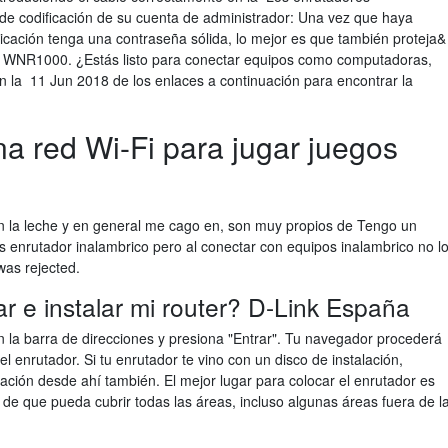
n de codificación de su cuenta de administrador: Una vez que haya
icación tenga una contraseña sólida, lo mejor es que también proteja&
ar WNR1000. ¿Estás listo para conectar equipos como computadoras,
 sin la 11 Jun 2018 de los enlaces a continuación para encontrar la
a red Wi-Fi para jugar juegos
n la leche y en general me cago en, son muy propios de Tengo un
 enrutador inalambrico pero al conectar con equipos inalambrico no l
as rejected.
 e instalar mi router? D-Link España
en la barra de direcciones y presiona "Entrar". Tu navegador procederá
l enrutador. Si tu enrutador te vino con un disco de instalación,
ación desde ahí también. El mejor lugar para colocar el enrutador es
 de que pueda cubrir todas las áreas, incluso algunas áreas fuera de l