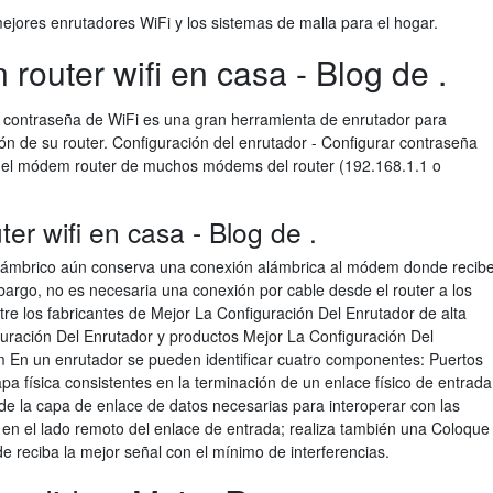
ejores enrutadores WiFi y los sistemas de malla para el hogar.
router wifi en casa - Blog de .
r contraseña de WiFi es una gran herramienta de enrutador para
ón de su router. Configuración del enrutador - Configurar contraseña
 del módem router de muchos módems del router (192.168.1.1 o
er wifi en casa - Blog de .
alámbrico aún conserva una conexión alámbrica al módem donde recib
bargo, no es necesaria una conexión por cable desde el router a los
tre los fabricantes de Mejor La Configuración Del Enrutador de alta
uración Del Enrutador y productos Mejor La Configuración Del
m En un enrutador se pueden identificar cuatro componentes: Puertos
apa física consistentes en la terminación de un enlace físico de entrada
de la capa de enlace de datos necesarias para interoperar con las
 en el lado remoto del enlace de entrada; realiza también una Coloque
de reciba la mejor señal con el mínimo de interferencias.