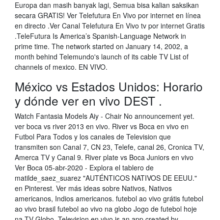
Europa dan masih banyak lagi, Semua bisa kalian saksikan
secara GRATIS! Ver Telefutura En Vivo por internet en línea
en directo .Ver Canal Telefutura En Vivo tv por internet Gratis
.TeleFutura Is America’s Spanish-Language Network in
prime time. The network started on January 14, 2002, a
month behind Telemundo's launch of its cable TV List of
channels of mexico. EN VIVO.
México vs Estados Unidos: Horario
y dónde ver en vivo DEST .
Watch Fantasia Models Aiy - Chair No announcement yet.
ver boca vs river 2013 en vivo. River vs Boca en vivo en
Futbol Para Todos y los canales de Television que
transmiten son Canal 7, CN 23, Telefe, canal 26, Cronica TV,
Amerca TV y Canal 9. River plate vs Boca Juniors en vivo
Ver Boca 05-abr-2020 - Explora el tablero de
matilde_saez_suarez "AUTÉNTICOS NATIVOS DE EEUU."
en Pinterest. Ver más ideas sobre Nativos, Nativos
americanos, Indios americanos. futebol ao vivo grátis futebol
ao vivo brasil futebol ao vivo na globo Jogo de futebol hoje
na TV Globo. Television en vivo is an app created by