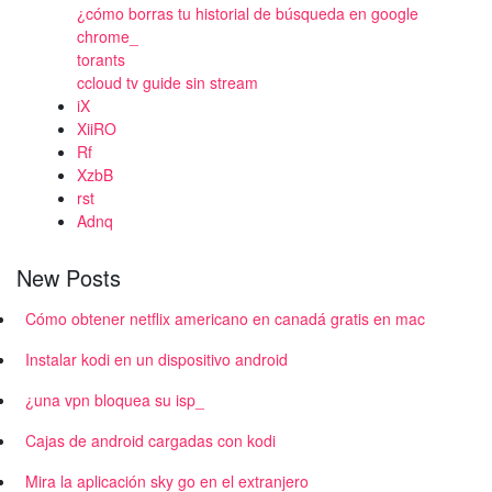
¿cómo borras tu historial de búsqueda en google
chrome_
torants
ccloud tv guide sin stream
iX
XiiRO
Rf
XzbB
rst
Adnq
New Posts
Cómo obtener netflix americano en canadá gratis en mac
Instalar kodi en un dispositivo android
¿una vpn bloquea su isp_
Cajas de android cargadas con kodi
Mira la aplicación sky go en el extranjero