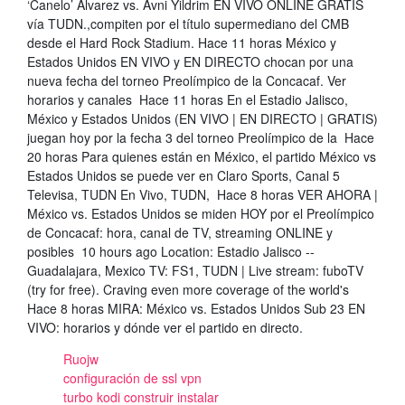
‘Canelo’ Álvarez vs. Avni Yildrim EN VIVO ONLINE GRATIS
vía TUDN.,compiten por el título supermediano del CMB
desde el Hard Rock Stadium. Hace 11 horas México y
Estados Unidos EN VIVO y EN DIRECTO chocan por una
nueva fecha del torneo Preolímpico de la Concacaf. Ver
horarios y canales Hace 11 horas En el Estadio Jalisco,
México y Estados Unidos (EN VIVO | EN DIRECTO | GRATIS)
juegan hoy por la fecha 3 del torneo Preolímpico de la Hace
20 horas Para quienes están en México, el partido México vs
Estados Unidos se puede ver en Claro Sports, Canal 5
Televisa, TUDN En Vivo, TUDN, Hace 8 horas VER AHORA |
México vs. Estados Unidos se miden HOY por el Preolímpico
de Concacaf: hora, canal de TV, streaming ONLINE y
posibles 10 hours ago Location: Estadio Jalisco --
Guadalajara, Mexico TV: FS1, TUDN | Live stream: fuboTV
(try for free). Craving even more coverage of the world's
Hace 8 horas MIRA: México vs. Estados Unidos Sub 23 EN
VIVO: horarios y dónde ver el partido en directo.
Ruojw
configuración de ssl vpn
turbo kodi construir instalar