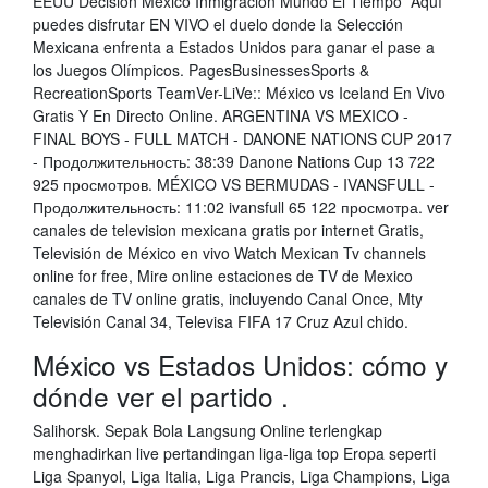
EEUU Decisión México Inmigración Mundo El Tiempo Aquí
puedes disfrutar EN VIVO el duelo donde la Selección
Mexicana enfrenta a Estados Unidos para ganar el pase a
los Juegos Olímpicos. PagesBusinessesSports &
RecreationSports TeamVer-LiVe:: México vs Iceland En Vivo
Gratis Y En Directo Online. ARGENTINA VS MEXICO -
FINAL BOYS - FULL MATCH - DANONE NATIONS CUP 2017
- Продолжительность: 38:39 Danone Nations Cup 13 722
925 просмотров. MÉXICO VS BERMUDAS - IVANSFULL -
Продолжительность: 11:02 ivansfull 65 122 просмотра. ver
canales de television mexicana gratis por internet Gratis,
Televisión de México en vivo Watch Mexican Tv channels
online for free, Mire online estaciones de TV de Mexico
canales de TV online gratis, incluyendo Canal Once, Mty
Televisión Canal 34, Televisa FIFA 17 Cruz Azul chido.
México vs Estados Unidos: cómo y
dónde ver el partido .
Salihorsk. Sepak Bola Langsung Online terlengkap
menghadirkan live pertandingan liga-liga top Eropa seperti
Liga Spanyol, Liga Italia, Liga Prancis, Liga Champions, Liga